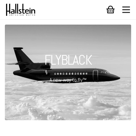
FLYBLACK
A new way to fly™