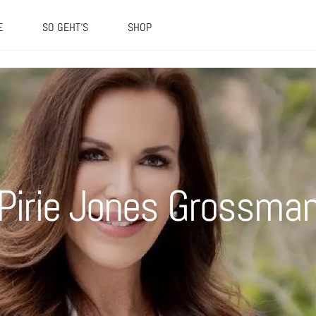
E
SO GEHT‘S
SHOP
Pirie Jones Grossma