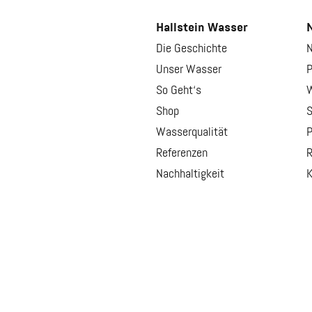
Hallstein Wasser
N
Die Geschichte
N
Unser Wasser
P
So Geht‘s
W
Shop
S
Wasserqualität
P
Referenzen
R
Nachhaltigkeit
K