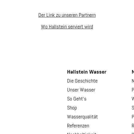
Der Link zu unseren Partnern
Wo Hallstein serviert wird
Hallstein Wasser
N
Die Geschichte
N
Unser Wasser
P
So Geht‘s
W
Shop
S
Wasserqualität
P
Referenzen
R