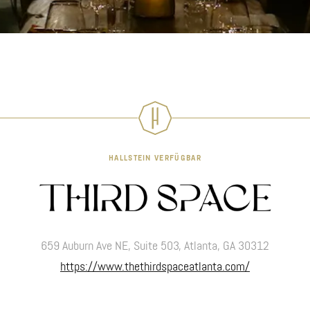
HALLSTEIN VERFÜGBAR
659 Auburn Ave NE, Suite 503, Atlanta, GA 30312
https://www.thethirdspaceatlanta.com/