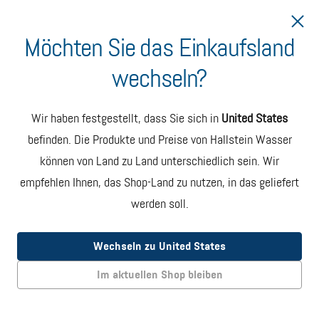
Möchten Sie das Einkaufsland
wechseln?
Lieferung nach Bulgarien
Hallstein Wasser Karton
Wir haben festgestellt, dass Sie sich in
United States
mit 6 Flaschen
befinden. Die Produkte und Preise von Hallstein Wasser
können von Land zu Land unterschiedlich sein. Wir
Jeder Karton enthält sechs
750-ml-Flaschen aus recyceltem
Glas mit erstklassigem, ungefiltertem artesischem Wasser.
empfehlen Ihnen, das Shop-Land zu nutzen, in das geliefert
werden soll.
Abonnieren
SPAREN €9
MONATLICHE LIEFERUNG. JEDERZEIT KÜNDBAR
Wechseln zu United States
EUR 42.00
Im aktuellen Shop bleiben
Einmalige Bestellung
EINZELLIEFERUNG