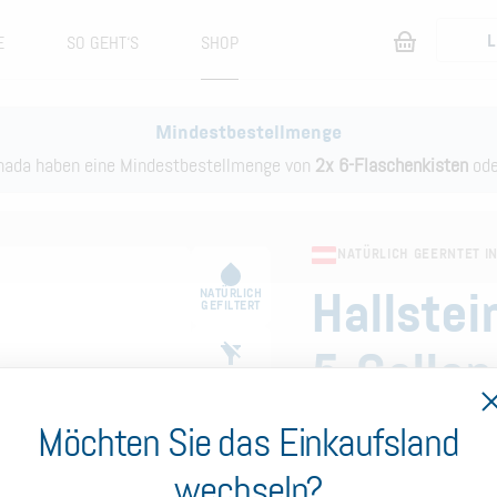
L
E
SO GEHT‘S
SHOP
Mindestbestellmenge
anada haben eine Mindestbestellmenge von
2x 6-Flaschenkisten
od
NATÜRLICH GEERNTET I
NATÜRLICH
Hallste
GEFILTERT
5-Gallo
OHNE
ZUSATZSTOFFE
Dies ist unsere
original
Möchten Sie das Einkaufsland
KEINE
gefüllt mit hochwertig
MIKROPLASTIK
wechseln?
Dachsteingletscher. Geei