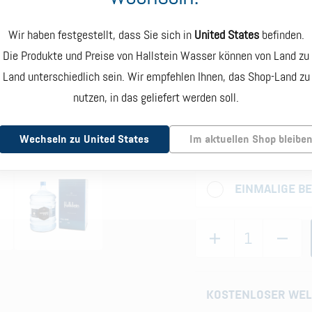
Sie enthält etwa 18,9 Li
0% PFAS
Wir haben festgestellt, dass Sie sich in
United States
befinden.
Gesamtgewicht von etwa
Die Produkte und Preise von Hallstein Wasser können von Land zu
Wählen Sie Ihre Freque
Land unterschiedlich sein. Wir empfehlen Ihnen, das Shop-Land zu
NATRIUMARM
nutzen, in das geliefert werden soll.
ABONNIEREN 
$ 150.00
SPAREN
VON DRITTEN
GETESTET
Wechseln zu United States
Im aktuellen Shop bleibe
SPAREN SIE 20 % BEI
JEDEM ABONNEMENT
EINMALIGE B
1
KOSTENLOSER WEL