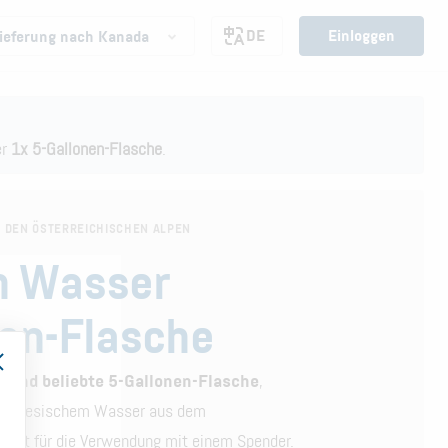
DE
Einloggen
ieferung nach Kanada
er
1x 5-Gallonen-Flasche
.
N DEN ÖSTERREICHISCHEN ALPEN
in Wasser
nen-Flasche
e und beliebte 5-Gallonen-Flasche
,
em artesischem Wasser aus dem
gnet für die Verwendung mit einem Spender.