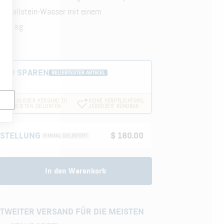
ter Hallstein-Wasser mit einem
 20 kg.
nz
UND SPAREN
BELIEBTESTER ARTIKEL
 $30
n
KOSTENLOSER VERSAND ZU
KEINE VERPFLICHTUNG,
DEN MEISTEN ZIELORTEN
JEDERZEIT KÜNDBAR
ESTELLUNG
$ 180.00
EINMAL GELIEFERT
In den Warenkorb
TWEITER VERSAND FÜR DIE MEISTEN