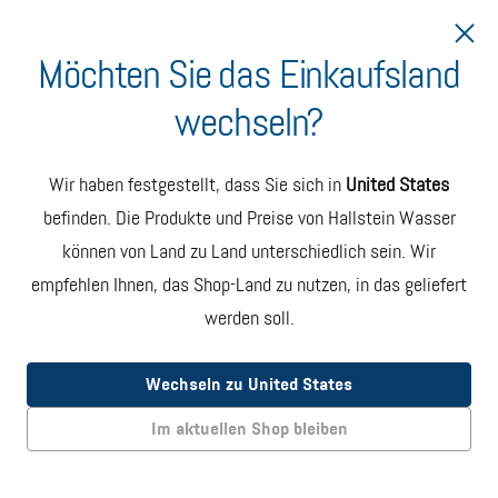
Möchten Sie das Einkaufsland
wechseln?
Lieferung nach Estland
Wir haben festgestellt, dass Sie sich in
United States
Hallstein Wasser
befinden. Die Produkte und Preise von Hallstein Wasser
können von Land zu Land unterschiedlich sein. Wir
5-Gallonen-Flasche
empfehlen Ihnen, das Shop-Land zu nutzen, in das geliefert
werden soll.
NATÜRLICH
GEFILTERT
Wechseln zu United States
Im aktuellen Shop bleiben
OHNE
ZUSATZSTOFFE