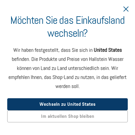
Möchten Sie das Einkaufsland
wechseln?
Lieferung nach Ungarn
Wir haben festgestellt, dass Sie sich in
United States
Hallstein Wasser
befinden. Die Produkte und Preise von Hallstein Wasser
können von Land zu Land unterschiedlich sein. Wir
5-Gallonen-Flasche
empfehlen Ihnen, das Shop-Land zu nutzen, in das geliefert
werden soll.
NATÜRLICH
GEFILTERT
Wechseln zu United States
Im aktuellen Shop bleiben
OHNE
ZUSATZSTOFFE