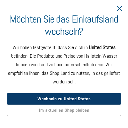
Möchten Sie das Einkaufsland
wechseln?
Lieferung nach Irland
Hallstein Wasser Karton
Wir haben festgestellt, dass Sie sich in
United States
mit 6 Flaschen
befinden. Die Produkte und Preise von Hallstein Wasser
können von Land zu Land unterschiedlich sein. Wir
Jeder Karton enthält sechs
750-ml-Flaschen aus recyceltem
Glas mit erstklassigem, ungefiltertem artesischem Wasser.
empfehlen Ihnen, das Shop-Land zu nutzen, in das geliefert
werden soll.
Abonnieren
SPAREN €9
MONATLICHE LIEFERUNG. JEDERZEIT KÜNDBAR
Wechseln zu United States
EUR 42.00
Im aktuellen Shop bleiben
Einmalige Bestellung
EINZELLIEFERUNG