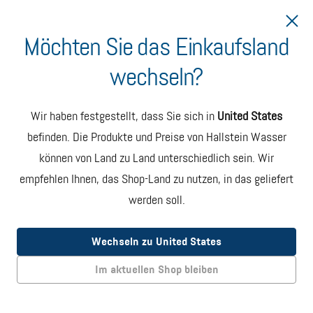
Möchten Sie das Einkaufsland
wechseln?
Lieferung nach Monaco
Hallstein Wasser Karton
Wir haben festgestellt, dass Sie sich in
United States
mit 6 Flaschen
befinden. Die Produkte und Preise von Hallstein Wasser
können von Land zu Land unterschiedlich sein. Wir
Jeder Karton enthält sechs
750-ml-Flaschen aus recyceltem
Glas mit erstklassigem, ungefiltertem artesischem Wasser.
empfehlen Ihnen, das Shop-Land zu nutzen, in das geliefert
werden soll.
Abonnieren
SPAREN €9
MONATLICHE LIEFERUNG. JEDERZEIT KÜNDBAR
Wechseln zu United States
EUR 42.00
Im aktuellen Shop bleiben
Einmalige Bestellung
EINZELLIEFERUNG