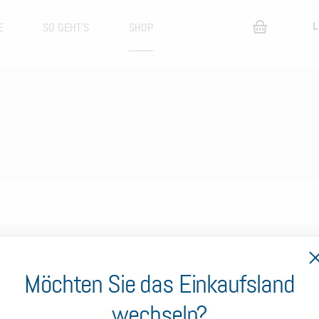
L
E
SO GEHT‘S
SHOP
Möchten Sie das Einkaufsland
sserspender
wechseln?