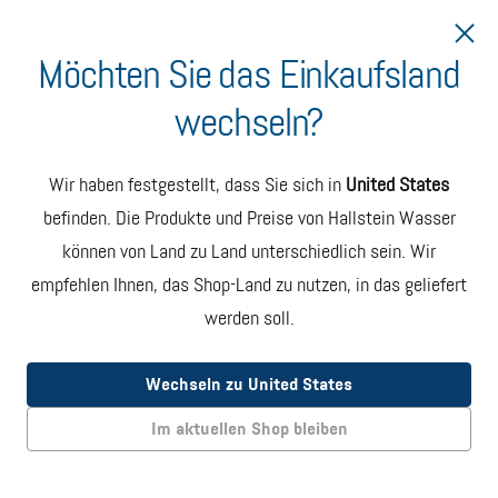
Möchten Sie das Einkaufsland
wechseln?
Lieferung nach Schweden
Hallstein Wasser Karton
Wir haben festgestellt, dass Sie sich in
United States
mit 6 Flaschen
befinden. Die Produkte und Preise von Hallstein Wasser
können von Land zu Land unterschiedlich sein. Wir
Jeder Karton enthält sechs
750-ml-Flaschen aus recyceltem
Glas mit erstklassigem, ungefiltertem artesischem Wasser.
empfehlen Ihnen, das Shop-Land zu nutzen, in das geliefert
werden soll.
Abonnieren
SPAREN €9
MONATLICHE LIEFERUNG. JEDERZEIT KÜNDBAR
Wechseln zu United States
EUR 42.00
Im aktuellen Shop bleiben
Einmalige Bestellung
EINZELLIEFERUNG