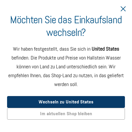
Möchten Sie das Einkaufsland
wechseln?
Lieferung in die Slowakei
Hallstein Wasser Karton
Wir haben festgestellt, dass Sie sich in
United States
mit 6 Flaschen
befinden. Die Produkte und Preise von Hallstein Wasser
können von Land zu Land unterschiedlich sein. Wir
Jeder Karton enthält sechs
750-ml-Flaschen aus recyceltem
Glas mit erstklassigem, ungefiltertem artesischem Wasser.
empfehlen Ihnen, das Shop-Land zu nutzen, in das geliefert
werden soll.
Abonnieren
SPAREN €9
MONATLICHE LIEFERUNG. JEDERZEIT KÜNDBAR
Wechseln zu United States
EUR 42.00
Im aktuellen Shop bleiben
Einmalige Bestellung
EINZELLIEFERUNG