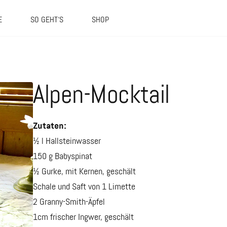
E
SO GEHT‘S
SHOP
Alpen-Mocktail
Zutaten:
½ l Hallsteinwasser
150 g Babyspinat
½ Gurke, mit Kernen, geschält
Schale und Saft von 1 Limette
2 Granny-Smith-Äpfel
1cm frischer Ingwer, geschält