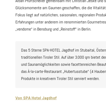
Alban Pfurtscheller gemeinsam mit Christian Jeske und s
Glücksmomente am Gaumen geschaffen, die die Vitalität 
Fokus liegt auf natürlichen, saisonalen, regionalen Prod
Erfahrungen unter anderem im renommierten Gourmetrest
„vendome“ in Bensburg und „Reinstoff“ in Berlin.
Das 5 Sterne SPA-HOTEL Jagdhof im Stubaital, Österr
traditionellen Tiroler Stil. Auf über 3.000 qm bietet d
und Saunamöglichkeiten sowie facettenreichen Beaut
das À-la-carte-Restaurant „Hubertusstube“ (4 Hauben 
Produkte in kreativem Tiroler Stil serviert werden.
Von SPA Hotel Jagdhof